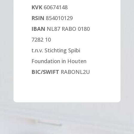
KVK
60674148
RSIN
854010129
IBAN
NL87 RABO 0180
7282 10
t.n.v. Stichting Spibi
Foundation in Houten
BIC/SWIFT
RABONL2U