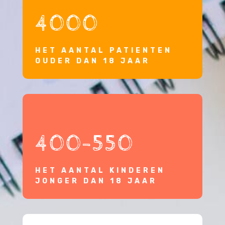
4000
HET AANTAL PATIENTEN
OUDER DAN 18 JAAR
400-550
HET AANTAL KINDEREN
JONGER DAN 18 JAAR